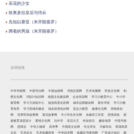
采花的少女
狄奥多拉皇后与侍从
先知以赛亚（米开朗基罗）
蹲着的男孩（米开朗基罗）
友情链接
中华书画网
中国书法网
中国油画网
书画交易网
艺术传播网
民俗文化网
刺
绣文化网
VI设计知识网
校园文化建设网
企业培训网
学习力教育中心
中小学
教育网
学习力训练中心
旅游风景名胜网
城市品牌建设网
家长学院
学习力教
育智库
学习型城市建设
域名投资知识网
意志力教育
健康生活网
营销策划
网
世界民间故事网
童话故事网
中小学生作文网
余建祥工作室
思维训练
家
庭教育顶层设计
爱情文化网
玩中学
笑话大王
科技前沿
趣味地理
中国书画
网
思维谷
中华人物谱
高考季
中国茶文化网
作文评论
天赋车站
西湖风景
文化
艺术起点
艺术收藏投资
中华武术网
收藏证书查询网
广告设计知识
教