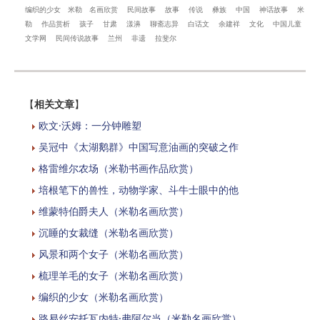
编织的少女
米勒
名画欣赏
民间故事
故事
传说
彝族
中国
神话故事
米
勒
作品赏析
孩子
甘肃
漾濞
聊斋志异
白话文
余建祥
文化
中国儿童
文学网
民间传说故事
兰州
非遗
拉斐尔
【
相关文章
】
欧文·沃姆：一分钟雕塑
吴冠中《太湖鹅群》中国写意油画的突破之作
格雷维尔农场（米勒书画作品欣赏）
培根笔下的兽性，动物学家、斗牛士眼中的他
维蒙特伯爵夫人（米勒名画欣赏）
沉睡的女裁缝（米勒名画欣赏）
风景和两个女子（米勒名画欣赏）
梳理羊毛的女子（米勒名画欣赏）
编织的少女（米勒名画欣赏）
路易丝安托瓦内特·弗阿尔当（米勒名画欣赏）