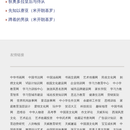
狄奥多拉皇后与侍从
先知以赛亚（米开朗基罗）
蹲着的男孩（米开朗基罗）
友情链接
中华书画网
中国书法网
中国油画网
书画交易网
艺术传播网
民俗文化网
刺
绣文化网
VI设计知识网
校园文化建设网
企业培训网
学习力教育中心
中小学
教育网
学习力训练中心
旅游风景名胜网
城市品牌建设网
家长学院
学习力教
育智库
学习型城市建设
域名投资知识网
意志力教育
健康生活网
营销策划
网
世界民间故事网
童话故事网
中小学生作文网
余建祥工作室
思维训练
家
庭教育顶层设计
爱情文化网
玩中学
笑话大王
科技前沿
趣味地理
中国书画
网
思维谷
中华人物谱
高考季
中国茶文化网
作文评论
天赋车站
西湖风景
文化
艺术起点
艺术收藏投资
中华武术网
收藏证书查询网
广告设计知识
教
育趋势研究
八卦晚报
天赋教育研究
天赋邂逅
中国酒文化网
宝宝成长网
中
国瓷器网
雕塑设计艺术
中国民间故事网
珠宝文化网
世界儿童文学网
文玩收