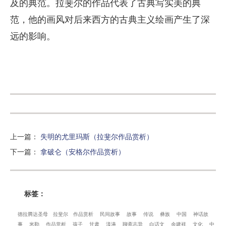
及的典范。拉斐尔的作品代表了古典写实美的典
范，他的画风对后来西方的古典主义绘画产生了深
远的影响。
上一篇
：
失明的尤里玛斯（拉斐尔作品赏析）
下一篇
：
拿破仑（安格尔作品赏析）
标签：
德拉腾达圣母
拉斐尔
作品赏析
民间故事
故事
传说
彝族
中国
神话故
事
米勒
作品赏析
孩子
甘肃
漾濞
聊斋志异
白话文
余建祥
文化
中