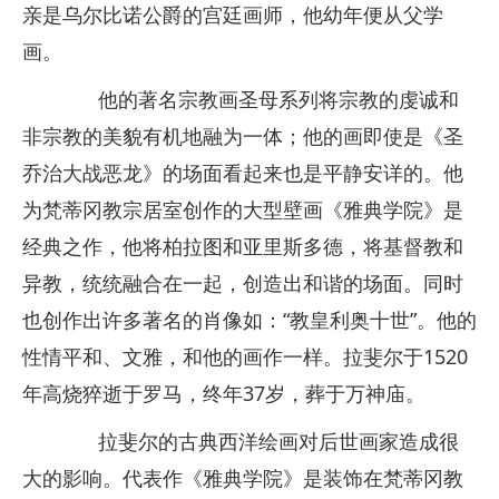
亲是乌尔比诺公爵的宫廷画师，他幼年便从父学
画。
他的著名宗教画圣母系列将宗教的虔诚和
非宗教的美貌有机地融为一体；他的画即使是《圣
乔治大战恶龙》的场面看起来也是平静安详的。他
为梵蒂冈教宗居室创作的大型壁画《雅典学院》是
经典之作，他将柏拉图和亚里斯多德，将基督教和
异教，统统融合在一起，创造出和谐的场面。同时
也创作出许多著名的肖像如：“教皇利奥十世”。他的
性情平和、文雅，和他的画作一样。拉斐尔于1520
年高烧猝逝于罗马，终年37岁，葬于万神庙。
拉斐尔的古典西洋绘画对后世画家造成很
大的影响。代表作《雅典学院》是装饰在梵蒂冈教