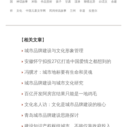
国
神话故事
米勒
作品赏析
孩子
甘肃
漾濞
聊斋志异
白话文
余建
祥
文化
中国儿童文学网
民间传说故事
兰州
非遗
拉斐尔
【
相关文章
】
城市品牌建设与文化形象管理
安徽怀宁拟投27亿打造中国爱情之都想到的
冯骥才：城市地标要有生命和灵魂
城市品牌建设与城市文化研究
百亿开发阿房宫结果只能是一地鸡毛
文化名人访：文化是城市品牌建设的核心
青岛城市品牌建设思路探讨
建设知识产权枢纽城市，不能仅靠政府投入