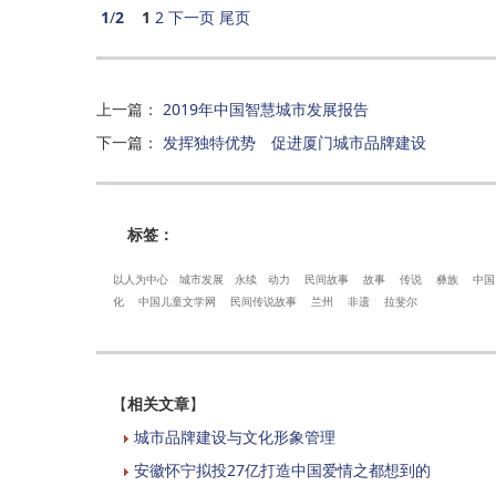
1
/
2
1
2
下一页
尾页
上一篇
：
2019年中国智慧城市发展报告
下一篇
：
发挥独特优势 促进厦门城市品牌建设
标签：
以人为中心
城市发展
永续
动力
民间故事
故事
传说
彝族
中国
化
中国儿童文学网
民间传说故事
兰州
非遗
拉斐尔
【
相关文章
】
城市品牌建设与文化形象管理
安徽怀宁拟投27亿打造中国爱情之都想到的