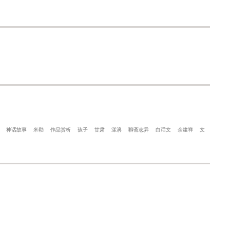
神话故事
米勒
作品赏析
孩子
甘肃
漾濞
聊斋志异
白话文
余建祥
文