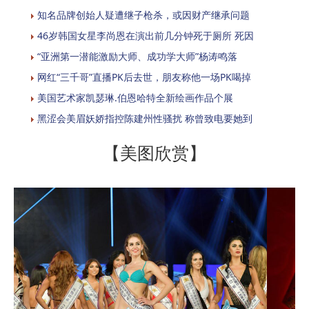
知名品牌创始人疑遭继子枪杀，或因财产继承问题
46岁韩国女星李尚恩在演出前几分钟死于厕所 死因
“亚洲第一潜能激励大师、成功学大师”杨涛鸣落
网红“三千哥”直播PK后去世，朋友称他一场PK喝掉
美国艺术家凯瑟琳.伯恩哈特全新绘画作品个展
黑涩会美眉妖娇指控陈建州性骚扰 称曾致电要她到
【美图欣赏】