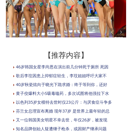
【推荐内容】
46岁韩国女星李尚恩在演出前几分钟死于厕所 死因
歌后李玟因患上抑郁症轻生，李玟姐姐呼吁大家不
40岁秋瓷炫向于晓光下跪求婚：终于等到你，还好
黄子佼爆料大小S吸毒嗑药，多次试图将他强拉下水
以色列35岁女模特去世时仅23公斤：与厌食症斗争多
芬兰女总理宣布离婚 现年37岁 是世界上最年轻的总
又一位韩国美女明星不幸去世，年仅26岁，被发现
知名品牌创始人疑遭继子枪杀，或因财产继承问题