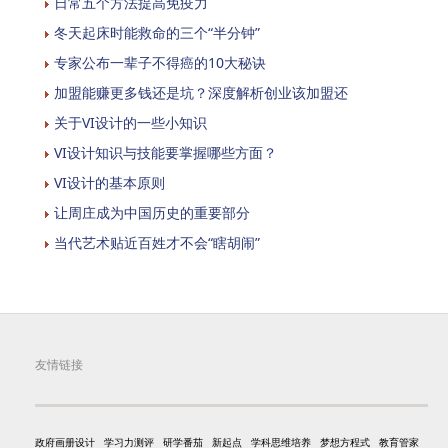
日常五个方法提高免疫力
冬天起床时能救命的三个“半分钟”
专家公布一辈子不得癌的10大秘诀
加盟能赚更多钱还是坑？深度解析创业该加盟还
关于VI设计的一些小知识
VI设计知识与技能要掌握哪些方面？
VI设计的基本原则
让周庄成为中国历史的重要部分
当代艺术贴近百姓才不会“瞎胡闹”
友情链接
政府画册设计
学习力测评
研学番茄
新起点
学科思维培养
梦想方程式
教育管家