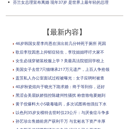
芬兰女总理宣布离婚 现年37岁 是世界上最年轻的总理
【最新内容】
46岁韩国女星李尚恩在演出前几分钟死于厕所 死因
歌后李玟因患上抑郁症轻生，李玟姐姐呼吁大家不
女生必须穿裙装校服上学？美最高法院驳回学校上
美国女子去世7只猫继承217万元遗产，上百人争抢领
盖茨私人办公室面试过程被曝光：女子应聘时被查
40岁秋瓷炫向于晓光下跪求婚：终于等到你，还好
黑涩会美眉妖娇指控陈建州性骚扰 称曾致电要她到
黄子佼爆料大小S吸毒嗑药，多次试图将他强拉下水
以色列35岁女模特去世时仅23公斤：与厌食症斗争多
孙艺珍出售婚前房产获利千万 与玄彬名下资产丰厚