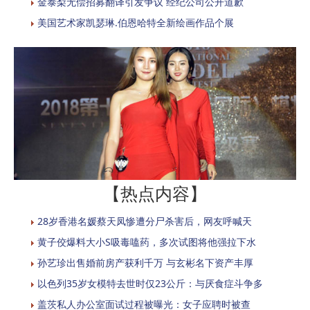
金泰梨无偿招募翻译引发争议 经纪公司公开道歉
美国艺术家凯瑟琳.伯恩哈特全新绘画作品个展
【热点内容】
28岁香港名媛蔡天凤惨遭分尸杀害后，网友呼喊天
黄子佼爆料大小S吸毒嗑药，多次试图将他强拉下水
孙艺珍出售婚前房产获利千万 与玄彬名下资产丰厚
以色列35岁女模特去世时仅23公斤：与厌食症斗争多
盖茨私人办公室面试过程被曝光：女子应聘时被查