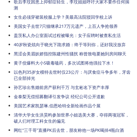
歌后李玟因患上抑郁症轻生，李玟姐姐呼吁大家不要作任何揣
测
女生必须穿裙装校服上学？美最高法院驳回学校上诉
美国女子去世7只猫继承217万元遗产，上百人争抢领养
盖茨私人办公室面试过程被曝光：女子应聘时被查私生活
40岁秋瓷炫向于晓光下跪求婚：终于等到你，还好我没放弃
黑涩会美眉妖娇指控陈建州性骚扰 称曾致电要她到房间聊天
黄子佼爆料大小S吸毒嗑药，多次试图将他强拉下水！
以色列35岁女模特去世时仅23公斤：与厌食症斗争多年，牙齿
已全部掉光
孙艺珍出售婚前房产获利千万 与玄彬名下资产丰厚
金泰梨无偿招募翻译引发争议 经纪公司公开道歉
美国艺术家凯瑟琳.伯恩哈特全新绘画作品个展
清华大学女生洪昊昀参加世界小姐选美大赛，夺得两项冠军，
破人们对理工科女生的偏见
网红“三千哥”直播PK后去世，朋友称他一场PK喝掉4瓶白酒