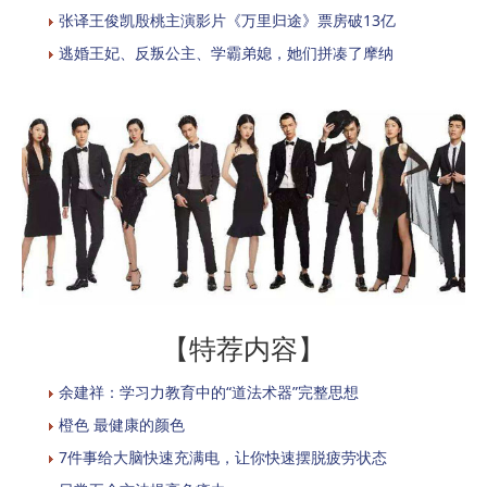
张译王俊凯殷桃主演影片《万里归途》票房破13亿
逃婚王妃、反叛公主、学霸弟媳，她们拼凑了摩纳
【特荐内容】
余建祥：学习力教育中的“道法术器”完整思想
橙色 最健康的颜色
7件事给大脑快速充满电，让你快速摆脱疲劳状态