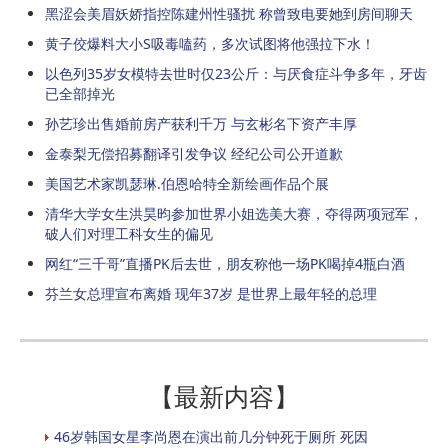
黑涩会美眉妖娇指控陈建州性骚扰 称曾致电要她到房间聊天
黄子佼爆料大小S吸毒嗑药，多次试图将他强拉下水！
以色列35岁女模特去世时仅23公斤：与厌食症斗争多年，牙齿
已全部掉光
孙艺珍出售婚前房产获利千万 与玄彬名下资产丰厚
金泰梨无偿招募翻译引发争议 经纪公司公开道歉
美国艺术家凯瑟琳.伯恩哈特全新绘画作品个展
清华大学女生洪昊昀参加世界小姐选美大赛，夺得两项冠军，
破人们对理工科女生的偏见
网红“三千哥”直播PK后去世，朋友称他一场PK喝掉4瓶白酒
芬兰女总理宣布离婚 现年37岁 是世界上最年轻的总理
【最新内容】
46岁韩国女星李尚恩在演出前几分钟死于厕所 死因