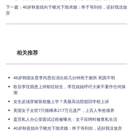
下一篇：
40岁秋瓷炫向于晓光下跪求婚：终于等到你，还好我没放
弃
相关推荐
46岁韩国女星李尚恩在演出前几分钟死于厕所 死因不明
歌后李玟因患上抑郁症轻生，李玟姐姐呼吁大家不要作任何揣
测
女生必须穿裙装校服上学？美最高法院驳回学校上诉
美国女子去世7只猫继承217万元遗产，上百人争抢领养
盖茨私人办公室面试过程被曝光：女子应聘时被查私生活
40岁秋瓷炫向于晓光下跪求婚：终于等到你，还好我没放弃