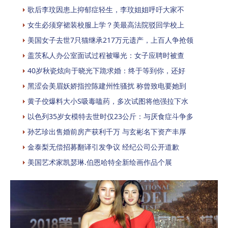
歌后李玟因患上抑郁症轻生，李玟姐姐呼吁大家不
女生必须穿裙装校服上学？美最高法院驳回学校上
美国女子去世7只猫继承217万元遗产，上百人争抢领
盖茨私人办公室面试过程被曝光：女子应聘时被查
40岁秋瓷炫向于晓光下跪求婚：终于等到你，还好
黑涩会美眉妖娇指控陈建州性骚扰 称曾致电要她到
黄子佼爆料大小S吸毒嗑药，多次试图将他强拉下水
以色列35岁女模特去世时仅23公斤：与厌食症斗争多
孙艺珍出售婚前房产获利千万 与玄彬名下资产丰厚
金泰梨无偿招募翻译引发争议 经纪公司公开道歉
美国艺术家凯瑟琳.伯恩哈特全新绘画作品个展