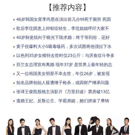
【推荐内容】
46岁韩国女星李尚恩在演出前几分钟死于厕所 死因
歌后李玟因患上抑郁症轻生，李玟姐姐呼吁大家不
40岁秋瓷炫向于晓光下跪求婚：终于等到你，还好
黄子佼爆料大小S吸毒嗑药，多次试图将他强拉下水
以色列35岁女模特去世时仅23公斤：与厌食症斗争多
芬兰女总理宣布离婚 现年37岁 是世界上最年轻的总
又一位韩国美女明星不幸去世，年仅26岁，被发现
知名品牌创始人疑遭继子枪杀，或因财产继承问题
张译王俊凯殷桃主演影片《万里归途》票房破13亿
逃婚王妃、反叛公主、学霸弟媳，她们拼凑了摩纳