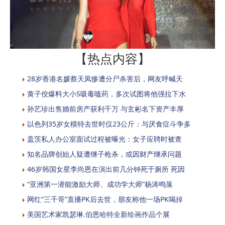
【热点内容】
28岁香港名媛蔡天凤惨遭分尸杀害后，网友呼喊天
黄子佼爆料大小S吸毒嗑药，多次试图将他强拉下水
孙艺珍出售婚前房产获利千万 与玄彬名下资产丰厚
以色列35岁女模特去世时仅23公斤：与厌食症斗争多
盖茨私人办公室面试过程被曝光：女子应聘时被查
知名品牌创始人疑遭继子枪杀，或因财产继承问题
46岁韩国女星李尚恩在演出前几分钟死于厕所 死因
“亚洲第一潜能激励大师、成功学大师”杨涛鸣落
网红“三千哥”直播PK后去世，朋友称他一场PK喝掉
美国艺术家凯瑟琳.伯恩哈特全新绘画作品个展