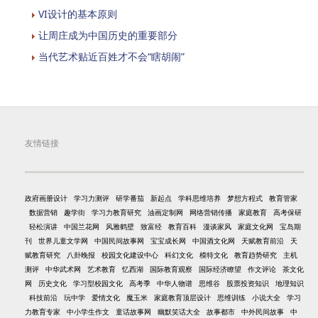
VI设计的基本原则
让周庄成为中国历史的重要部分
当代艺术贴近百姓才不会“瞎胡闹”
友情链接
政府画册设计
学习力测评
研学番茄
新起点
学科思维培养
梦想方程式
教育管家
数据营销
趣学街
学习力教育研究
油画定制网
网络营销传播
家庭教育
高考保研
轻松演讲
中国兰花网
风雅鹤壁
致富经
教育百科
漫谈家风
家庭文化网
宝岛期
刊
世界儿童文学网
中国民间故事网
宝宝成长网
中国酒文化网
天赋教育前沿
天
赋教育研究
八卦晚报
校园文化建设中心
科幻文化
模特文化
教育趋势研究
主机
测评
中华武术网
艺术教育
忆西湖
国际教育观察
国际经济瞭望
作文评论
茶文化
网
历史文化
学习型校园文化
高考季
中华人物谱
思维谷
股票投资知识
地理知识
科技前沿
玩中学
爱情文化
魔玉米
家庭教育顶层设计
思维训练
小说大全
学习
力教育专家
中小学生作文
童话故事网
幽默笑话大全
故事都市
中外民间故事
中