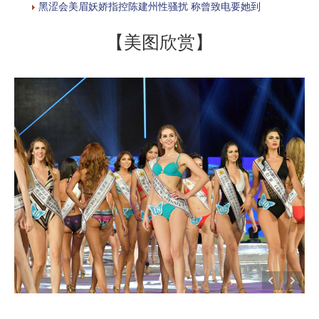
黑涩会美眉妖娇指控陈建州性骚扰 称曾致电要她到
【美图欣赏】