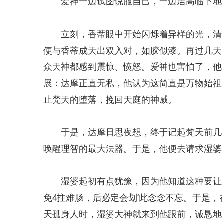
爱神一边试图说服自己，一边居高临下地瞄
立刻，香蒂眼中开始闪烁着异样的光，清脆
便与香蒂成天出双入对，如胶似漆。再过几天
众天神都感到震惊、愤怒。爱神也害怕了，他
展：达摩正直无私，他认为这简直是万物始祖
止梵天的堕落，挽回天庭的神威。
于是，达摩日思夜想，终于记起梵天前几天
唤醒理智的最大法器。于是，他便去请求湿婆
湿婆起初有点犹豫，因为他知道这种要让梵
免4拄难肠，后必定会划‘此念念不忘。于是
天孤身人时，湿婆大神就来到他跟前，诚恳地