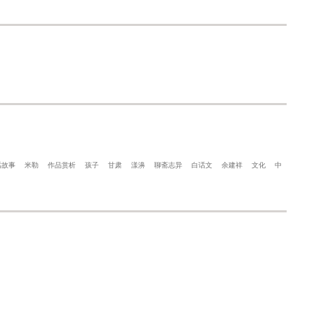
话故事
米勒
作品赏析
孩子
甘肃
漾濞
聊斋志异
白话文
余建祥
文化
中