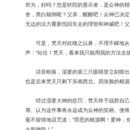
所为，好吗？您是吠陀的显示者，是众神的楷
舍，黑白颠倒呢？父亲，醒醒吧！众神已决定
无边的法力重新找回失去的理智和神威吧！父
可是，梵天对此嗤之以鼻，不理不睬地从他
声：“站住！梵天，看来我只能用我的方法去
话音刚落，湿婆的第三只眼睛里立刻喷出了
也是后来梵天只剩下东南西北。四张脸的根源
经过湿婆大神的惩罚，梵天终于战胜自己的
辱。认为这件事将永远成为众神的笑柄。便将
毫不留情地诅咒道：“罪恶的根源啊！爱神，
火所烧毁！”