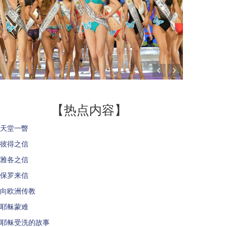
【热点内容】
天堂一瞥
彼得之信
雅各之信
保罗来信
向欧洲传教
耶稣蒙难
耶稣受洗的故事