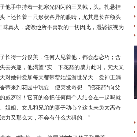
他手中持着一把寒光闪闪的三叉戟，头。扎悬挂
头上还长着三只形状各异的眼睛，尤其是长在额头
三味真火，烧毁他所不喜欢的一切因此，湿婆被视为
长得十分俊美，任何人见着他．都会恋恋巧；含
失去兴趣，他渴望*实一下花箭的威力此时，梵天又
天对她钟爱加每天都带蓿她巡游世界天，爱神正躺
香蒂来到花园中玩耍，便突发奇想：“把花箭*向父
的威歹呀！它真的会把任何两个人结合在一起吗就
、姐姐、女儿和兄弟的妻子动心？这也未免太离奇
法力又那么大，不会有什么大碍的。”