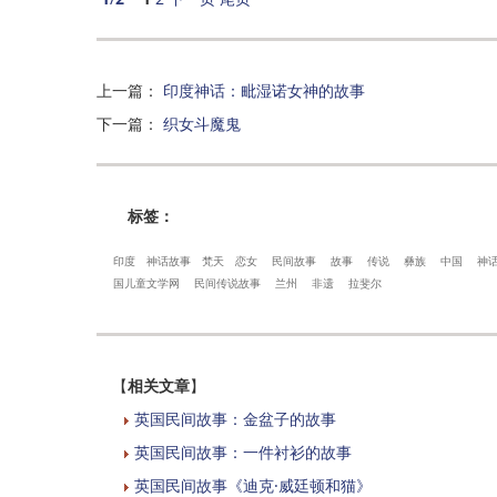
上一篇
：
印度神话：毗湿诺女神的故事
下一篇
：
织女斗魔鬼
标签：
印度
神话故事
梵天
恋女
民间故事
故事
传说
彝族
中国
神
国儿童文学网
民间传说故事
兰州
非遗
拉斐尔
【
相关文章
】
英国民间故事：金盆子的故事
英国民间故事：一件衬衫的故事
英国民间故事《迪克·威廷顿和猫》