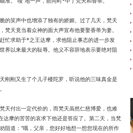
准。“嗖”地一声，箭同时*中了梵天和香蒂。
的笑声中也增添了独有的娇媚。过了几天，梵天
，梵天竟当着众神的面大声宣布他要娶香蒂为妻。
赶忙求助于*之王达摩，求他阻止事态的进一步发
世界以来最大的耻辱。他义不容辞地表示要绝对阻
刚刚又生了个儿子楼陀罗，听说他的三味真金是
。
天付出一定代价的，而梵天虽然仁慈博爱，也难
，在达摩的苦苦的哀求下他还是答应了。第二天，当梵
劝阻道：“哦，父亲，您好好地想一想您现在的所作