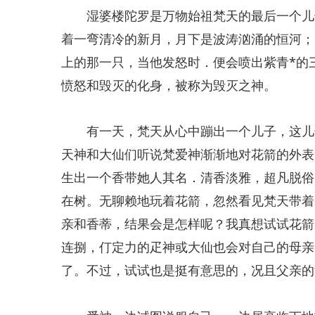
湿婆楼陀罗是万物始祖梵天的最后一个儿子
着一弯清冷的新月，月下是波涛汹涌的恒河；
上的那一只，当他发怒时．便会喷出紫青*的
愤怒和毁灭的化身，被称为毁灭之神。
有一天，梵天从心中蹦出一个儿子，这儿子
天神和大仙们听说梵爱神渐渐地对花箭的外表
生出一个香带她人其名．清香淡雅，超凡脱俗
在树。无聊赖地玩着花箭，忽然看见梵天带着
亲和香蒂，结果会是怎样呢？我真想试试花箭
连捌，仃定力的疋神或大仙也会对自己的母亲
了。不过，试试也是挺有意思的，况且父亲的