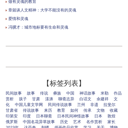
做有灵魂的教育
章兢谈人文精神：大学不能没有的灵魂
爱情和灵魂
冯骥才：城市地标要有生命和灵魂
【标签列表】
民间故事
故事
传说
彝族
中国
神话故事
米勒
作品
赏析
孩子
甘肃
漾濞
聊斋志异
白话文
余建祥
文
化
中国儿童文学网
民间传说故事
兰州
非遗
拉斐尔
甘肃省
传说故事
来历
教育
如何
传承
文物
收藏
印第安
印度
日本聊斋
日本民间神怪故事
日本
敦煌
俄罗斯
中国名花异草故事
历史
艺术
名作赏析
家长
2023年
达芬奇
刺绣
书画作品欣赏
学习
关于
博物