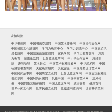
友情链接
中华书画网
中国书画交易网
中国艺术传播网
中国民俗文化网
中国校园文化建设网
学习力教育中心
学习力训练中心
中国旅游风
景名胜网
中国温泉旅游度假网
家长学院
学习力教育智库
意志
力教育
健康生活网
世界童话故事网
中小学生作文网
思维训
练
趣味地理
艺术起点
中国艺术收藏投资网
中华武术网
中国
收藏证书查询网
天赋教育研究
天赋邂逅
中国雕塑设计艺术网
中国民间故事网
中国珠宝文化网
世界儿童文学网
中国文玩收藏投
资知识网
中国时尚休闲网
风雅中国
中国书画艺术网
清风传
播
中国网络营销传播网
中国儿童文学网
成语辞典
健康百科
世界休闲文化网
世界民俗文化网
收藏证书查询网
世界营销策划
网