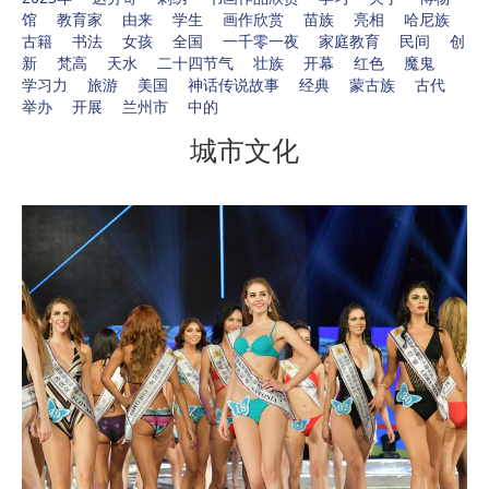
馆
教育家
由来
学生
画作欣赏
苗族
亮相
哈尼族
古籍
书法
女孩
全国
一千零一夜
家庭教育
民间
创
新
梵高
天水
二十四节气
壮族
开幕
红色
魔鬼
学习力
旅游
美国
神话传说故事
经典
蒙古族
古代
举办
开展
兰州市
中的
城市文化