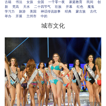
古籍
书法
女孩
全国
一千零一夜
家庭教育
民间
创
新
梵高
天水
二十四节气
壮族
开幕
红色
魔鬼
学习力
旅游
美国
神话传说故事
经典
蒙古族
古代
举办
开展
兰州市
中的
城市文化