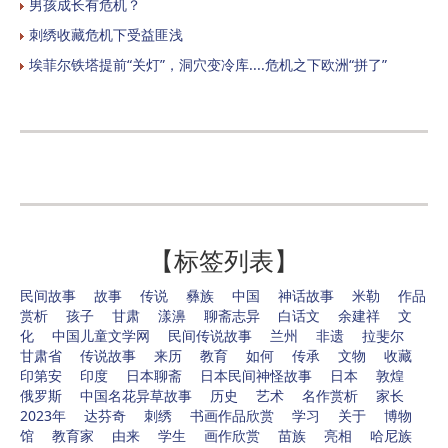
男孩成长有危机？
刺绣收藏危机下受益匪浅
埃菲尔铁塔提前“关灯”，洞穴变冷库....危机之下欧洲“拼了”
【标签列表】
民间故事
故事
传说
彝族
中国
神话故事
米勒
作品
赏析
孩子
甘肃
漾濞
聊斋志异
白话文
余建祥
文
化
中国儿童文学网
民间传说故事
兰州
非遗
拉斐尔
甘肃省
传说故事
来历
教育
如何
传承
文物
收藏
印第安
印度
日本聊斋
日本民间神怪故事
日本
敦煌
俄罗斯
中国名花异草故事
历史
艺术
名作赏析
家长
2023年
达芬奇
刺绣
书画作品欣赏
学习
关于
博物
馆
教育家
由来
学生
画作欣赏
苗族
亮相
哈尼族