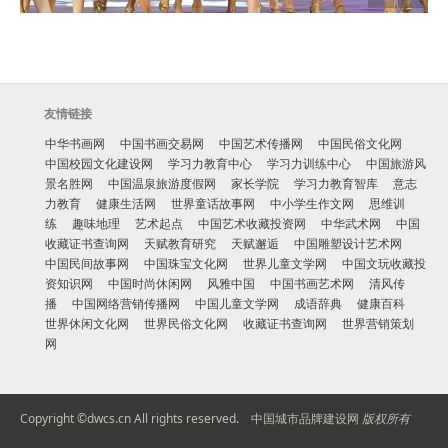
友情链接
中华书画网
中国书画交易网
中国艺术传播网
中国民俗文化网
中国校园文化建设网
学习力教育中心
学习力训练中心
中国旅游风
景名胜网
中国温泉旅游度假网
家长学院
学习力教育智库
意志
力教育
健康生活网
世界童话故事网
中小学生作文网
思维训
练
趣味地理
艺术起点
中国艺术收藏投资网
中华武术网
中国
收藏证书查询网
天赋教育研究
天赋邂逅
中国雕塑设计艺术网
中国民间故事网
中国珠宝文化网
世界儿童文学网
中国文玩收藏投
资知识网
中国时尚休闲网
风雅中国
中国书画艺术网
清风传
播
中国网络营销传播网
中国儿童文学网
成语辞典
健康百科
世界休闲文化网
世界民俗文化网
收藏证书查询网
世界营销策划
网
Copyright ©dwcs.cn All rights reserved.
中国城市品牌建设网
版权所有